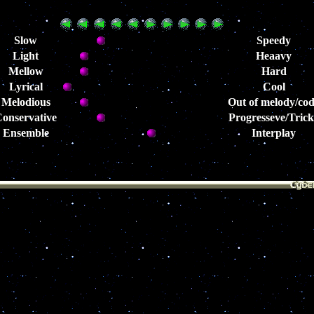
Slow
Speedy
Light
Heaavy
Mellow
Hard
Lyrical
Cool
Melodious
Out of melody/co
onservative
Progresseve/Tric
Ensemble
Interplay