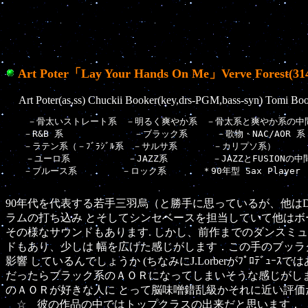
Art Poter「Lay Your Hands On Me」Verve Forest(314 5
Art Poter(as,ss) Chuckii Booker(key,drs-PGM,bass-syn) Tomi Boo
    －骨太いストレート系　－明るく爽やか系　－骨太系と爽やか系の中間
　　－R&B 系        　　　－ブラック系  　　－歌物・NAC/AOR 系

　　－ラテン系（－ﾌﾞﾗｼﾞﾙ系　－サルサ系　　　　－カリプソ系）

  　－ユーロ系　　  　　  －JAZZ系　　　　　－JAZZとFUSIONの中間
　　－ブルース系　　　　　－ロック系　　　　＊90年型 Sax Player 

90年代を代表する若手三羽烏（と勝手に思っているが、他はD.Koz
ラムの打ち込み とそしてシンセベースを担当していて他はボー
その様なサウンドもあります. しかし、前作までのダンスミ
ドもあり、少しは 幅を広げた感じがします．この手のブッラク系
影響 しているんでしょうか (ちなみにJ.Lorberがﾌﾟﾛﾃ
だったらブラック系のＡＯＲになってしまいそうな感じがし
のＡＯＲが好きな人に とって脳味噌錯乱級かそれに近い評価
☆ 彼の作品の中ではトップクラスの出来だと思います．