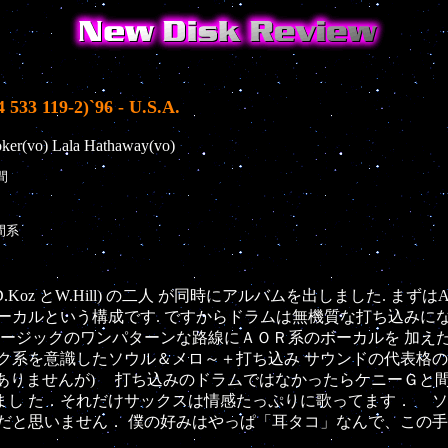
33 119-2)`96 - U.S.A.
ker(vo) Lala Hathaway(vo)


系

 とW.Hill) の二人 が同時にアルバムを出しました. まずはA
カルという構成です. ですからドラムは無機質な打ち込みになって
ュージックのワンパターンな路線にＡＯＲ系のボーカルを 加え
を意識したソウル＆メロ～＋打ち込み サウンドの代表格のJeff
ﾞｭｰｽではありませんが) 打ち込みのドラムではなかったらケニー
まし た．それだけサックスは情感たっぷりに歌ってます． 
だと思いません． 僕の好みはやっぱ「耳タコ」なんで、この手