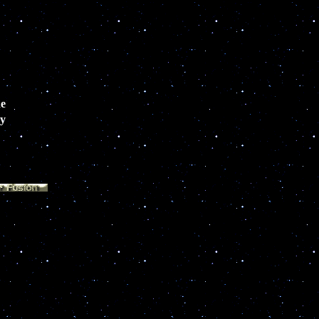
de
ky