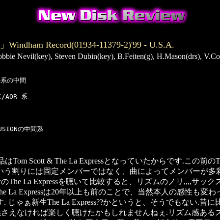
n」Windham Record(01934-11379-2)'99 - U.S.A.
ie Nevil(key), Steven Dubin(key), B.Feiten(g), H.Mason(drs), V.Colaiu
系の中間 

AOR 系       

       

USIONの中間系   

cott & The La Expressとなっていたからです.この前のTh
xpressという割りには固定メンバーではなく、曲によってメンバ
he La Expressを聴いて比較すると、リズムのノリ,,,,
e La Expressは20年以上も前のことで、当然本人の感性
じゃぁ新生The La Express??かというと、そうでもない.
essの名義さえなければ楽しく聴けたかもしれませんねぇ.リズム感