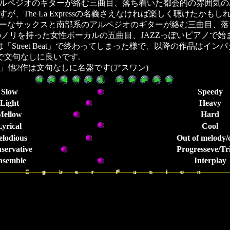
ルペジオのギターが絡む三曲目、落ち着いた都会的の雰囲気の
、The La Expressの名義さえなければ楽しく聴けたかも
ーなサックスと南部系のアルペジオのギターが絡む三曲目、落
essのノリを持った女性ボーカルの五曲目、JAZZっぽいピアノで
tは「Street Beat」で終わってしまった様で、以降の作品はイ
で文句なしに良いです.
nger」他2作は文句なしに名盤です(アスワン)
Slow
Speedy
Light
Heavy
Mellow
Hard
Lyrical
Cool
lodious
Out of melody/
servative
Progresseve/Tr
nsemble
Interplay