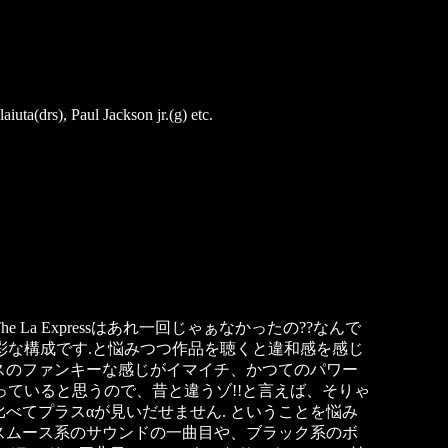
ta(drs), Paul Jackson jr.(g) etc.
e La Expressはあれ一回じゃぁなかったの??なんで
ーが多彩な構成です.と悩みつつ作品を聴くと違和感を感じ
サックスのファンキーな感じがイマイチ、かつてのパワー
も変わっていると思うので、昔と違うゾ!!と言えば、そりゃ
昔に比べてプラスαが見いだせません. ということを悩み
あるスムース系のサウンドの一曲目や、ブラック系のボ