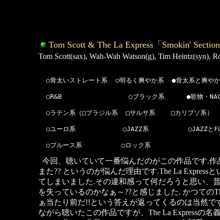
Tom Scott & The La Express「Smokin' Sectio
Tom Scott(sax), Wah-Wah Watson(g), Tim Heintz(syn), Robb
  ○骨太いストレート系  ○明るく爽やか系  ●骨太系と爽やか
  ○R&B                 ○ブラック系  　  ●歌物・NAC/
  ○ラテン系（□ブラジル系  □サルサ系    □カリプソ系）    
  ○ユーロ系            ○JAZZ系          ○JAZZとF
  ○ブルース系          ○ロック系
今回、聴いていて一番悩んだのがこの作品です.作品はTom S
また?? というのが悩んだ理由です.The La E
てしまいました.その違和感って何だろうと思い、昔のT
を失っているのかなぁ～??と感じました. かつてのTh
ぁ当たり前だ!!という答えが返ってくるのは当然です. 
ながら聴いたこの作品ですが、The La Expr