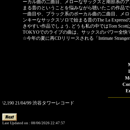
ーカル曲の二曲目、メローなサックスと南部系のア
まる昔のということを悩みながら聴いたこの作品ですが
一曲目や、ブラック系のボーカル曲の二曲目、メロ
ンキーなサックスソロで始まる昔のThe La Expr
きやすい作品でしょう. どうも私の中ではTom Scot
TOKYOでのライブの曲は、サックスのパワー全快
☆今年の夏に再CDリリースされる「Intimate Stra
Me
Con
E
\2,190 21/04/99 渋谷タワーレコード
Last Updated on : 08/06/2026 22:47:57