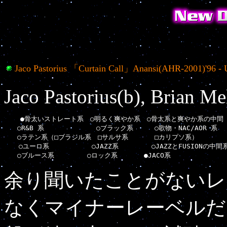
Jaco Pastorius 「Curtain Call」Anansi(AHR-2001)'96 - 
Jaco Pastorius(b), Brian Me
    ●骨太いストレート系　○明るく爽やか系　○骨太系と爽やか系の中間　
　　○R&B 系        　　　○ブラック系  　　○歌物・NAC/AOR 系
　　○ラテン系（□ブラジル系　□サルサ系　　　　□カリプソ系）　　　　　
  　○ユーロ系　　  　　  ○JAZZ系　　　　　○JAZZとFUSIONの中間
余り聞いたことがないレ
なくマイナーレーベルだ