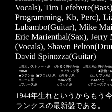
Vocals), Tim Lefebvre(Bass
Programming, Kb, Perc), Li
Lubambo(Guitar), Mike Mai
Eric Marienthal(Sax), Jerr
(Vocals), Shawn Pelton(Dru
David Spinozza(Guitar)
  ○骨太いストレート系  ○明るく爽やか系  ○骨太系と爽やか系の
  ○R&B                 ○ブラック系  　      ●歌物・NA
  ●ラテン系（■ブラジル系  □サルサ系        □カリプソ系）   
  ○ユーロ系            ○JAZZ系          ○JAZZとFUS
1944年生れというからもう
ランクスの最新盤である。