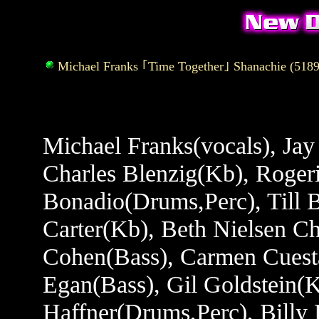
Michael Franks ｢Time Together｣ Shanachie (5189
Michael Franks(vocals), Jay
Charles Blenzig(Kb), Rogeri
Bonadio(Drums,Perc), Till B
Carter(Kb), Beth Nielsen C
Cohen(Bass), Carmen Cuest
Egan(Bass), Gil Goldstein(
Haffner(Drums,Perc), Billy 