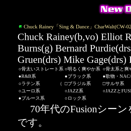
Chuck Rainey「Sing & Dance」CharWalt(CW-02)'
Chuck Rainey(b,vo) Elliot R
Burns(g) Bernard Purdie(drs
Gruen(drs) Mike Gage(drs) 
○骨太いストレート系
○明るく爽やか系
○骨太系と爽
●R&B系
●ブラック系
●歌物・NAC/
○ラテン系 （
□ブラジル系
□サルサ系
○ユーロ系
○JAZZ系
○JAZZとFU
●ブルース系
○ロック系
70年代のFusionシ
です。